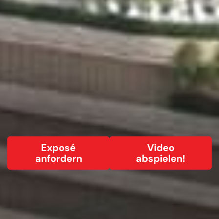
Exposé
Video
anfordern
abspielen!