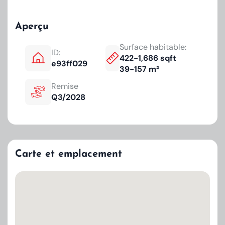
Aperçu
Surface habitable:
ID:
422-1,686 sqft
e93ff029
39-157 m²
Remise
Q3/2028
Carte et emplacement