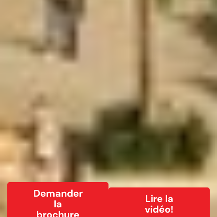
Demander
Lire la
la
vidéo!
brochure