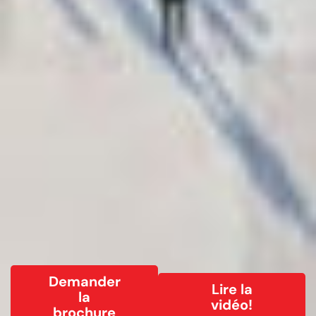
Demander
Lire la
la
vidéo!
brochure