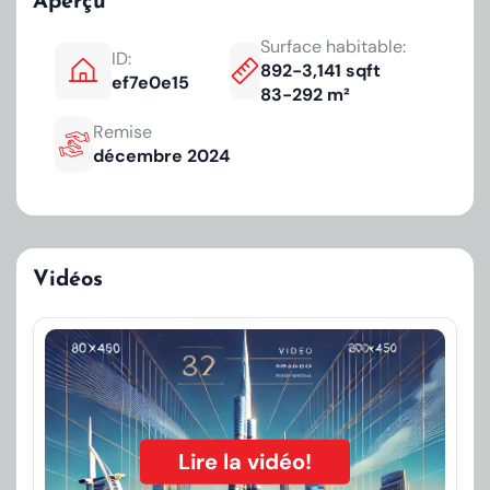
Aperçu
Surface habitable:
ID:
892-3,141 sqft
ef7e0e15
83-292 m²
Remise
décembre 2024
Vidéos
Lire la vidéo!