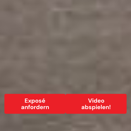
Exposé
Video
anfordern
abspielen!