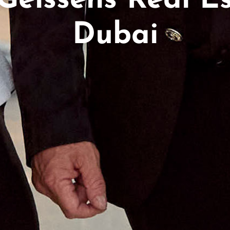
Geissens Real E
Dubai