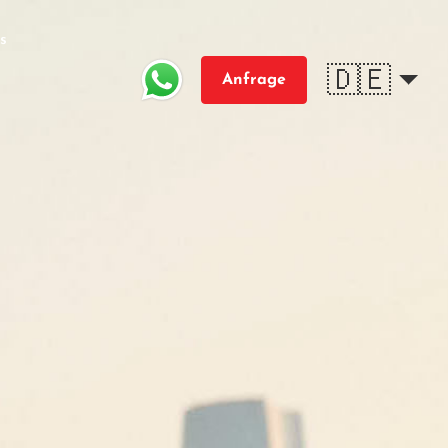
s
🇩🇪
Anfrage