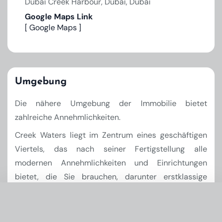
Dubai Creek Harbour, Dubai, Dubai
Google Maps Link
[ Google Maps ]
Umgebung
Die nähere Umgebung der Immobilie bietet
zahlreiche Annehmlichkeiten.
Creek Waters liegt im Zentrum eines geschäftigen
Viertels, das nach seiner Fertigstellung alle
modernen Annehmlichkeiten und Einrichtungen
bietet, die Sie brauchen, darunter erstklassige
Schulen, Lifestyle- und Unterhaltungsziele sowie
eine gute Anbindung an Verkehrswege in den Rest
Infos & Preise anfordern
×
von Dubai. Eine erlesene Auswahl an