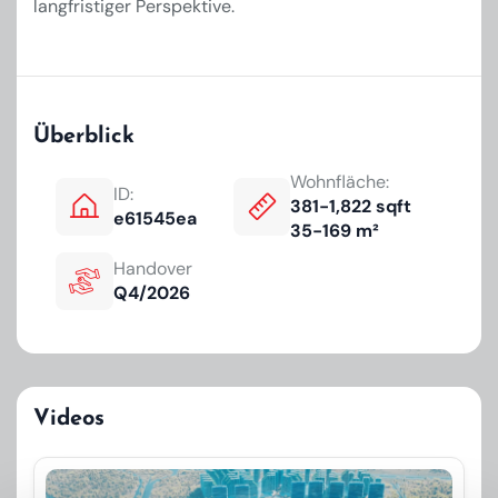
langfristiger Perspektive.
Überblick
Wohnfläche:
ID:
381-1,822 sqft
e61545ea
35-169 m²
Handover
Q4/2026
Videos