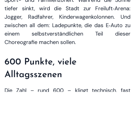
Sport- und Familienzonen. Während die Sonne
tiefer sinkt, wird die Stadt zur Freiluft‑Arena:
Jogger, Radfahrer, Kinderwagenkolonnen. Und
zwischen all dem: Ladepunkte, die das E‑Auto zu
einem selbstverständlichen Teil dieser
Choreografie machen sollen.
600 Punkte, viele
Alltagsszenen
Die Zahl – rund 600 – klingt technisch, fast
abstrakt. Doch in der Praxis bedeutet sie eine
neue Dichte: Mehr Standorte, kürzere Wege,
weniger Unsicherheit. Nicht jeder lädt jeden Tag.
Aber jeder, der elektrisch fährt, kennt diese stille
Rechenaufgabe im Kopf:
Reicht es bis morgen? Wo