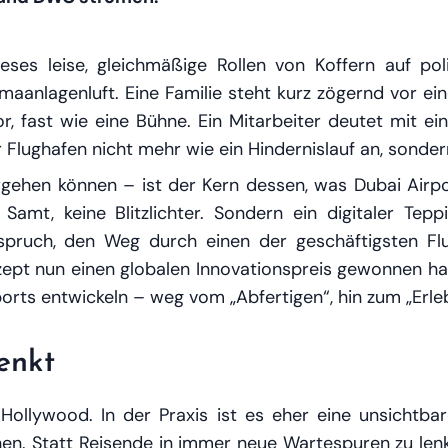
eses leise, gleichmäßige Rollen von Koffern auf po
maanlagenluft. Eine Familie steht kurz zögernd vor e
dor, fast wie eine Bühne. Ein Mitarbeiter deutet mit 
er Flughafen nicht mehr wie ein Hindernislauf an, sonde
rgehen können
– ist der Kern dessen, was Dubai Airp
Samt, keine Blitzlichter. Sondern ein digitaler Teppic
pruch, den Weg durch einen der geschäftigsten Fl
pt nun einen globalen Innovationspreis gewonnen hat,
irports entwickeln – weg vom „Abfertigen“, hin zum „Erle
enkt
ollywood. In der Praxis ist es eher eine unsichtbar
hen. Statt Reisende in immer neue Wartespuren zu le