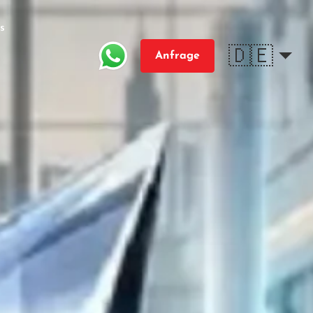
s
🇩🇪
Anfrage