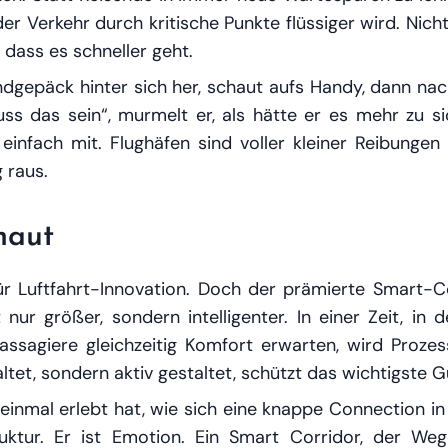
er Verkehr durch kritische Punkte flüssiger wird. Nich
,
dass
es schneller geht.
ndgepäck hinter sich her, schaut aufs Handy, dann nac
s das sein“, murmelt er, als hätte er es mehr zu sic
 einfach mit. Flughäfen sind voller kleiner Reibung
 raus.
haut
für Luftfahrt-Innovation. Doch der prämierte Smart-
cht nur größer, sondern
intelligenter
. In einer Zeit, in
ssagiere gleichzeitig Komfort erwarten, wird Proze
et, sondern aktiv gestaltet, schützt das wichtigste Gu
einmal erlebt hat, wie sich eine knappe Connection in
truktur. Er ist Emotion. Ein Smart Corridor, der We