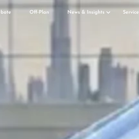
bote
Off-Plan
News & Insights
Service