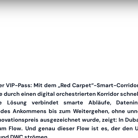
rer VIP-Pass: Mit dem „Red Carpet“-Smart-Corrido
 durch einen digital orchestrierten Korridor schne
e Lösung verbindet smarte Abläufe, Datenin
 des Ankommens bis zum Weitergehen, ohne unnö
vationspreis ausgezeichnet wurde, zeigt: In Duba
m Flow. Und genau dieser Flow ist es, der den 
und DWC strömen.