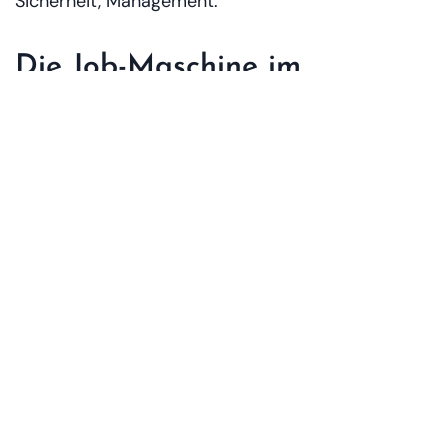
Sicherheit, Management.
Die Job-Maschine im
Hintergrund
Bis zu
13.900 Jobs
– das klingt nach einer Zahl
aus einer Präsentation. Aber vor Ort hat sie
Gesichter. Die Frau, die morgens um sieben mit
einem Wäschewagen im Flur verschwindet. Der
Koch, der im Back-of-House Zitrusfrüchte filetiert,
weil Gäste „etwas Leichtes“ möchten. Der Night
Auditor, der in der Stille zwischen zwei Check-ins
die Welt in Excel-Spalten ordnet.
In einer Stadt, deren Wirtschaft eng mit
Dienstleistungen, Handel, Logistik und Tourismus