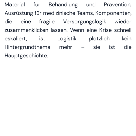
Material für Behandlung und Prävention,
Ausrüstung für medizinische Teams, Komponenten,
die eine fragile Versorgungslogik wieder
zusammenklicken lassen. Wenn eine Krise schnell
eskaliert, ist Logistik plötzlich kein
Hintergrundthema mehr – sie ist die
Hauptgeschichte.
Man merkt das schon vor dem Abflug. Die
Stimmung ist konzentriert, nicht dramatisch. Eher
wie in einem Operationssaal: Jede Bewegung hat
ihren Platz, jede Kiste ihren Zweck. Ein Team prüft
die Frachtlisten, ein anderes kontrolliert die
Ladungssicherung. „Alles vollständig?“, fragt eine
Stimme. Ein kurzes Nicken. Der Moment, in dem
aus Planung Wirklichkeit wird, ist unspektakulär –
und gerade deshalb so eindringlich.