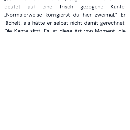
deutet auf eine frisch gezogene Kante.
„Normalerweise korrigierst du hier zweimal.“ Er
lächelt, als hätte er selbst nicht damit gerechnet.
Die Kante sitzt. Es ist diese Art von Moment, die
Technologie greifbar macht: nicht als
futuristischer Traum, sondern als saubere Ecke,
die niemand nachschleifen muss.
Was genau neu ist
Das Projekt setzt auf ein speziell entwickeltes
Robotiksystem, das auf den
Villenbau
zugeschnitten ist – also auf Grundrisse, Höhen,
Räume und Bauabläufe, wie sie in Dubais privaten
Wohnquartieren typisch sind. Statt einzelne