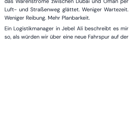
das Warenströme zwischen Dubai und Oman per
Luft- und Straßenweg glättet. Weniger Wartezeit.
Weniger Reibung. Mehr Planbarkeit.
Ein Logistikmanager in Jebel Ali beschreibt es mir
so, als würden wir über eine neue Fahrspur auf der
Sheikh Zayed Road sprechen: „Wenn du weißt,
dass es vorne stockt, willst du nicht diskutieren.
Du willst eine Alternative, die funktioniert.“ Der
Korridor ist genau das: eine Alternative, die in
einem Satz die Botschaft trägt, die Dubai senden
will – wir haben Optionen.
1 Milliarde Dirham Luft zum
Atmen