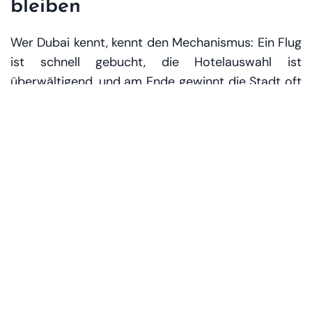
bleiben
Wer Dubai kennt, kennt den Mechanismus: Ein Flug
ist schnell gebucht, die Hotelauswahl ist
überwältigend, und am Ende gewinnt die Stadt oft
nicht über ein einzelnes Highlight, sondern über
die Summe – die „Wir könnten auch noch…“-
Momente. Genau daran knüpfen die 2026er-Pläne
an: Die Destination soll nicht nur besucht, sondern
regelrecht „durchlebt“ werden.
Die Strategie setzt auf eine Mischung aus
wiederkehrenden Festivals, großformatigen
Veranstaltungen und saisonalen Anreizen, die
unterschiedliche Zielgruppen ansprechen –
Familien, Luxusreisende, Business-Gäste, Kultur-
und Sportfans. Für den Markt bedeutet das: