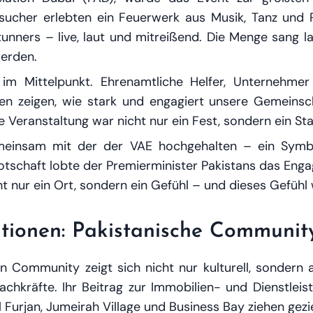
sucher erlebten ein Feuerwerk aus Musik, Tanz und 
nners – live, laut und mitreißend. Die Menge sang l
erden.
m Mittelpunkt. Ehrenamtliche Helfer, Unternehmer
en zeigen, wie stark und engagiert unsere Gemeinschaft
e Veranstaltung war nicht nur ein Fest, sondern ein St
meinsam mit der der VAE hochgehalten – ein Symbol
otschaft lobte der Premierminister Pakistans das Eng
cht nur ein Ort, sondern ein Gefühl – und dieses Gefüh
itionen: Pakistanische Communit
en Community zeigt sich nicht nur kulturell, sondern
chkräfte. Ihr Beitrag zur Immobilien- und Dienstleist
 Furjan, Jumeirah Village und Business Bay ziehen gezi