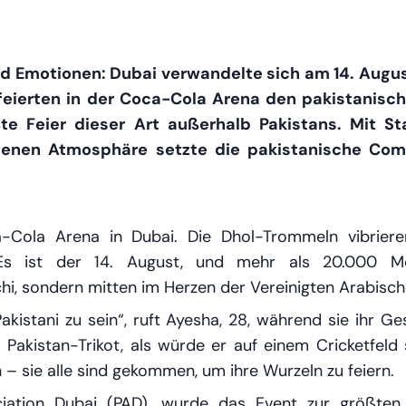
d Emotionen: Dubai verwandelte sich am 14. Augus
feierten in der Coca-Cola Arena den pakistanisc
e Feier dieser Art außerhalb Pakistans. Mit Sta
enen Atmosphäre setzte die pakistanische Comm
a-Cola Arena in Dubai. Die Dhol-Trommeln vibrier
s ist der 14. August, und mehr als 20.000 Me
chi, sondern mitten im Herzen der Vereinigten Arabisch
akistani zu sein“, ruft Ayesha, 28, während sie ihr Ge
 Pakistan-Trikot, als würde er auf einem Cricketfeld s
n – sie alle sind gekommen, um ihre Wurzeln zu feiern.
iation Dubai (PAD), wurde das Event zur größten 