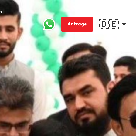
s
🇩🇪
Anfrage