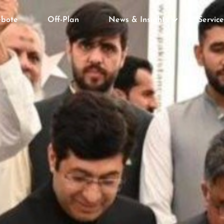
bote
Off-Plan
News & Insights
Service