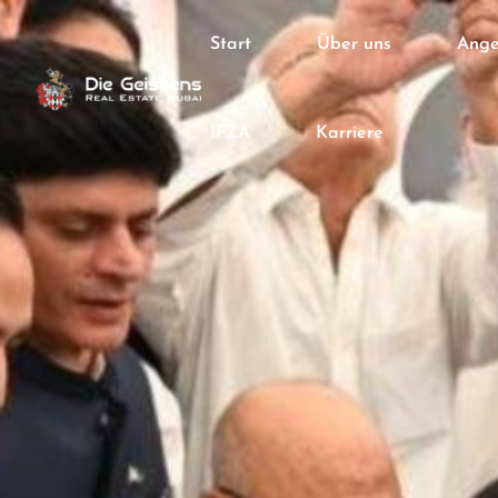
Start
Über uns
Ange
IFZA
Karriere