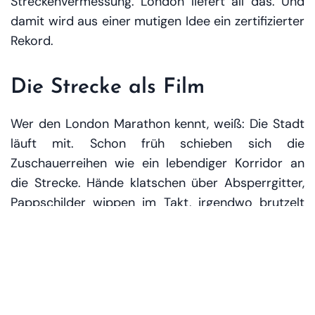
Streckenvermessung. London liefert all das. Und
damit wird aus einer mutigen Idee ein zertifizierter
Rekord.
Die Strecke als Film
Wer den London Marathon kennt, weiß: Die Stadt
läuft mit. Schon früh schieben sich die
Zuschauerreihen wie ein lebendiger Korridor an
die Strecke. Hände klatschen über Absperrgitter,
Pappschilder wippen im Takt, irgendwo brutzelt
Frühstück in einem Food-Truck, und über allem
liegt dieser besondere Sound – das Gemisch aus
Atem, Musikfetzen und tausend kleinen
Anfeuerungen.
„Go on!“, ruft jemand. „Amazing outfit!“ Ein