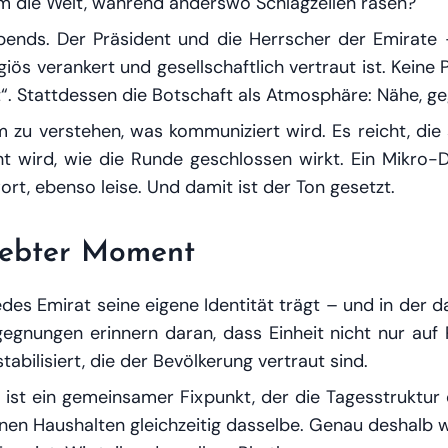
m die Welt, während anderswo Schlagzeilen rasen?
Abends. Der Präsident und die Herrscher der Emirate 
giös verankert und gesellschaftlich vertraut ist. Keine
t“. Stattdessen die Botschaft als Atmosphäre: Nähe, geg
zu verstehen, was kommuniziert wird. Es reicht, die st
 wird, wie die Runde geschlossen wirkt. Ein Mikro-D
ort, ebenso leise. Und damit ist der Ton gesetzt.
elebter Moment
jedes Emirat seine eigene Identität trägt – und in de
gnungen erinnern daran, dass Einheit nicht nur auf Pa
stabilisiert, die der Bevölkerung vertraut sind.
Es ist ein gemeinsamer Fixpunkt, der die Tagesstrukt
onen Haushalten gleichzeitig dasselbe. Genau deshalb w