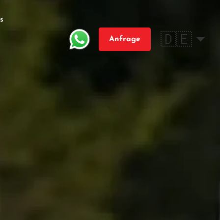
s
🇩🇪
Anfrage