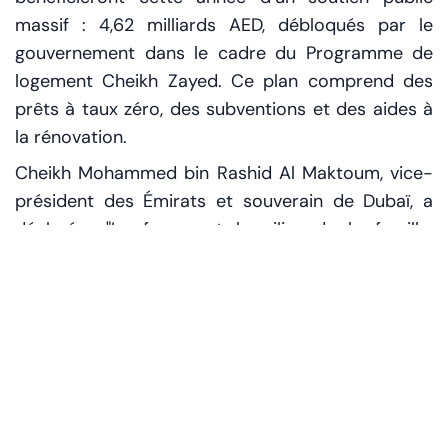
massif : 4,62 milliards AED, débloqués par le
gouvernement dans le cadre du Programme de
logement Cheikh Zayed. Ce plan comprend des
prêts à taux zéro, des subventions et des aides à
la rénovation.
Cheikh Mohammed bin Rashid Al Maktoum, vice-
président des Émirats et souverain de Dubaï, a
déclaré : "Le foyer est le pilier de la famille.
Chaque citoyen mérite une vie stable et sûre." Un
message fort, qui résonne à travers le pays.
Les chiffres parlent d’eux-mêmes. Ce sont des
milliers de chantiers, des opportunités d’emploi et
une relance pour l’économie locale. Les projets se
répartiront dans tous les émirats, avec une
attention particulière portée aux familles à faibles