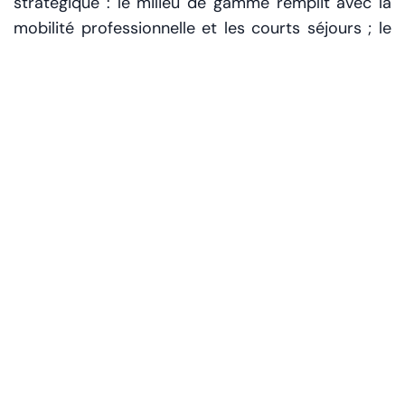
stratégique : le milieu de gamme remplit avec la
mobilité professionnelle et les courts séjours ; le
haut de gamme profite des congrès, de la
restauration, des expériences urbaines ; le luxe
vend une histoire—plage privée, spa, destination
dining, service chorégraphié au millimètre.
Additionnés, ces segments forment un filet
capable d’attraper la demande là où elle tombe.
Investissement annoncé :
Dh75 milliards
Hôtels prévus :
151 aux EAU
Emplois annoncés :
75.000
Positionnement :
multi-segments (midscale à
luxe)
Pourquoi maintenant ?