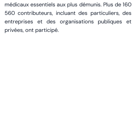
médicaux essentiels aux plus démunis. Plus de 160
560 contributeurs, incluant des particuliers, des
entreprises et des organisations publiques et
privées, ont participé.
Un engagement
communautaire record
Mohammad Al Gergawi, ministre des Affaires du
Cabinet et secrétaire général des Initiatives
Mondiales Mohammed bin Rashid Al Maktoum
(MBRGI), a souligné que cette mobilisation
témoigne de l’impact profond des campagnes de
Ramadan du Cheikh Mohammed. Il a précisé que
cette initiative améliore non seulement l'accès aux