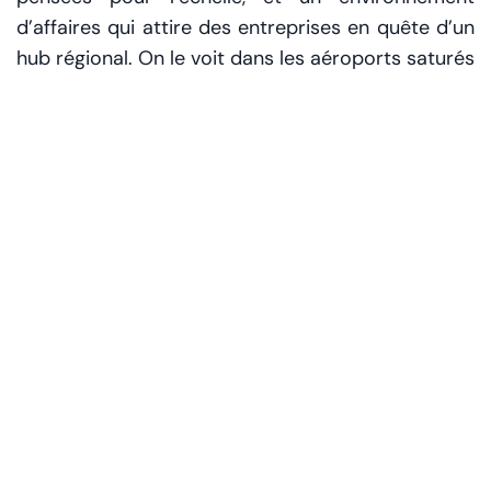
d’affaires qui attire des entreprises en quête d’un
hub régional. On le voit dans les aéroports saturés
de correspondances, dans les ports où les
conteneurs s’empilent comme des blocs de
construction, dans les quartiers d’affaires où les
cafés sont remplis de réunions improvisées.
« On ne vient pas pour un contrat », glisse un
directeur commercial en rangeant son ordinateur.
« On vient pour s’installer. » La nuance est
fondamentale: elle transforme un pic d’activité en
trajectoire.
Pourquoi les Émirats tirent le
train