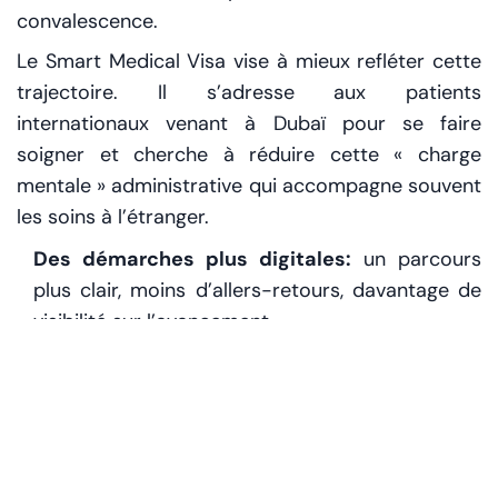
convalescence.
Le Smart Medical Visa vise à mieux refléter cette
trajectoire. Il s’adresse aux patients
internationaux venant à Dubaï pour se faire
soigner et cherche à réduire cette « charge
mentale » administrative qui accompagne souvent
les soins à l’étranger.
Des démarches plus digitales:
un parcours
plus clair, moins d’allers-retours, davantage de
visibilité sur l’avancement.
Un séjour mieux adapté aux traitements:
la
durée et l’organisation prennent en compte le
fait qu’un soin évolue.
Une prise en compte des accompagnants: