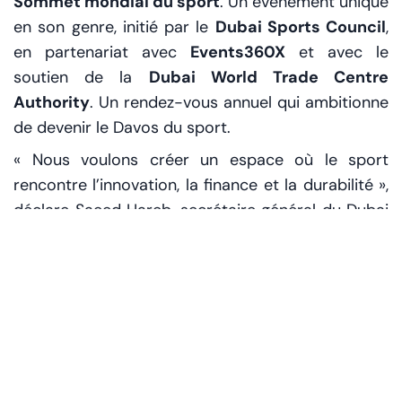
Sommet mondial du sport
. Un événement unique
en son genre, initié par le
Dubai Sports Council
,
en partenariat avec
Events360X
et avec le
soutien de la
Dubai World Trade Centre
Authority
. Un rendez-vous annuel qui ambitionne
de devenir le Davos du sport.
« Nous voulons créer un espace où le sport
rencontre l’innovation, la finance et la durabilité »,
déclare Saeed Hareb, secrétaire général du Dubai
Sports Council. « Dubaï ne se contente pas
d’accueillir des compétitions – elle écrit l’avenir
du sport. »
Le sommet réunira :
Des dirigeants d’organisations sportives
mondiales