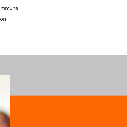
 commune
ion