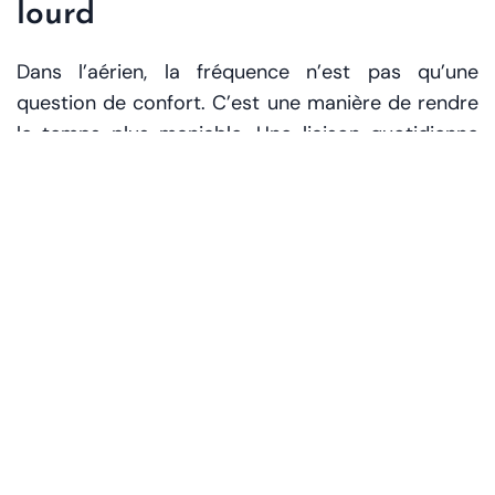
lourd
Dans l’aérien, la fréquence n’est pas qu’une
question de confort. C’est une manière de rendre
le temps plus maniable. Une liaison quotidienne
permet de planifier sans contorsions, de déplacer
un rendez-vous sans tout reconstruire, de
voyager sans prier pour que «le bon jour» tombe
bien.
Business
: les déplacements s’adaptent au
calendrier de l’entreprise, pas l’inverse.
Correspondances
: via Dubaï, l’accès à l’Asie,
l’Afrique, l’Australie devient plus fluide.
Tourisme
: la fréquence stimule les réservations
de dernière minute et l’inbound city-break.