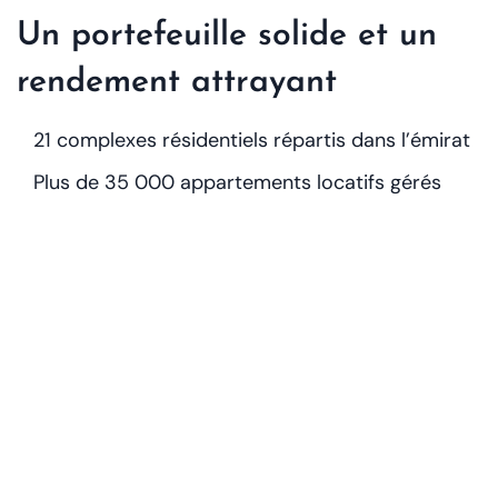
Un portefeuille solide et un
rendement attrayant
21 complexes résidentiels répartis dans l’émirat
Plus de 35 000 appartements locatifs gérés
Rendement annuel prévu de 7,7 % pour 2025
Premier dividende attendu en septembre 2025
Ce portefeuille de grande envergure, couplé à une
forte rentabilité, offre une opportunité stratégique
pour les investisseurs à la recherche de revenus
réguliers sur un marché en croissance rapide.
Révision stratégique de l’offre