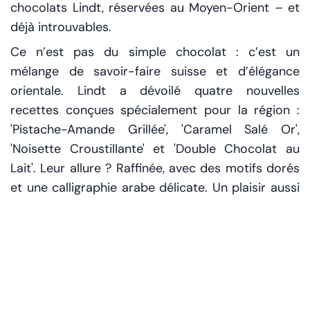
chocolats Lindt, réservées au Moyen-Orient – et
déjà introuvables.
Ce n’est pas du simple chocolat : c’est un
mélange de savoir-faire suisse et d’élégance
orientale. Lindt a dévoilé quatre nouvelles
recettes conçues spécialement pour la région :
'Pistache-Amande Grillée', 'Caramel Salé Or',
'Noisette Croustillante' et 'Double Chocolat au
Lait'. Leur allure ? Raffinée, avec des motifs dorés
et une calligraphie arabe délicate. Un plaisir aussi
pour les yeux.
Les réseaux sociaux s’enflamment. Sur TikTok, des
influenceuses déballent leurs précieuses barres
comme des bijoux. Sur Instagram, les coffrets
s’échangent à prix d’or. Les commentaires fusent :
« Je le veux ! », « Pourquoi pas en France ? », « Déjà