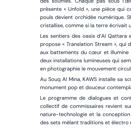
des souffles. Chaque pas sous l’œ
présente « Unfold », une pièce qui 
pouls devient orchidée numérique. S
cristal­lise, comme si la terre écrivai
Les sentiers des oasis d’Al Qattara
propose « Translation Stream », qui d
aux battements du cœur et illumine 
deux installations lumineuses qui sem
en photographie le mouvement circulai
Au Souq Al Mina, KAWS installe sa scu
monument pop et douceur contemplati
Le programme de dialogues et confé
collectif de commissaires revient sur
nature-technologie et la conception
des sets mêlant traditions et électro m