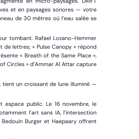
fragmente en micro-paysages. DRIFT
tives et en paysages sonores — votre
nneau de 30 mètres où l’eau salée se
u jour tombant. Rafael Lozano-Hemmer
nt de lettres; « Pulse Canopy » répond
ésente « Breath of the Same Place »,
 of Circles » d’Ammar Al Attar capture
 tient un croissant de lune illuminé —
t espace public. Le 16 novembre, le
otamment l’art sans IA, l’intersection
, Bedouin Burger et Haepaary offrent