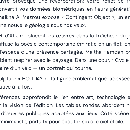
uvre provoque une réverbération: votre reflet se 
convertit vos données biométriques en fleurs généra
haikha Al Mazrou expose « Contingent Object », un a
t une nouvelle géologie sous nos yeux.
 et d’Al Jimi placent les œuvres dans la fraîcheur d
iffuse la poésie contemporaine émiratie en un flot le
l’espace d’une présence partagée. Maitha Hamdan pr
blent respirer avec le paysage. Dans une cour, « Cycle
re d’un vélo — un portrait qui tourne.
lpture « HOLIDAY » : la figure emblématique, adossée,
ve à la fois.
rences approfondit le lien entre art, technologie e
 la vision de l’édition. Les tables rondes abordent n
 d’œuvres publiques adaptées aux lieux. Côté scène
inimaliste, parfaits pour écouter sous le ciel étoilé.