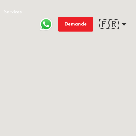
Services
🇫🇷
Demande