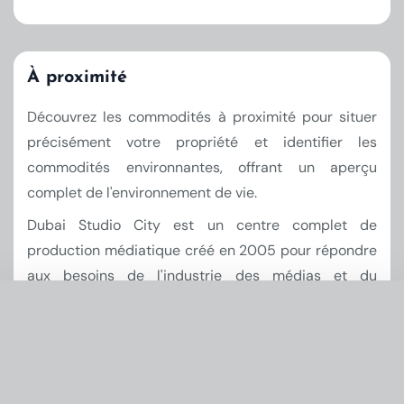
À proximité
Découvrez les commodités à proximité pour situer
précisément votre propriété et identifier les
commodités environnantes, offrant un aperçu
complet de l'environnement de vie.
Dubai Studio City est un centre complet de
production médiatique créé en 2005 pour répondre
aux besoins de l'industrie des médias et du
divertissement en croissance rapide au Moyen-
Orient. Dubai Studio City propose des installations
Demander infos & prix
×
et des services de classe mondiale pour soutenir
Formulaire rapide — nous vous répondrons vite.
l'ensemble de la chaîne de valeur de l'industrie des
Nom *
médias, notamment le cinéma, la télévision, la