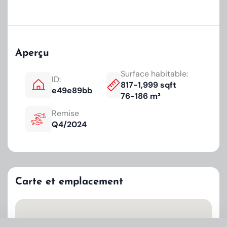
Aperçu
Surface habitable:
ID:
817-1,999 sqft
e49e89bb
76-186 m²
Remise
Q4/2024
Carte et emplacement