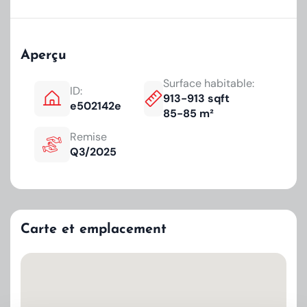
Aperçu
Surface habitable:
ID:
913-913 sqft
e502142e
85-85 m²
Remise
Q3/2025
Carte et emplacement