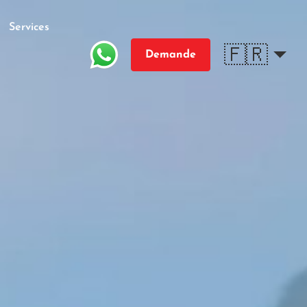
Services
🇫🇷
Demande