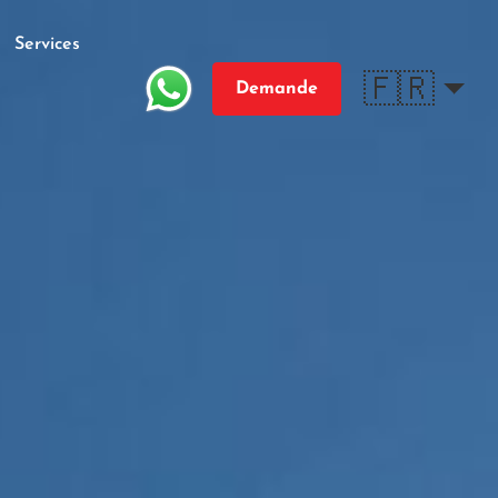
Services
🇫🇷
Demande