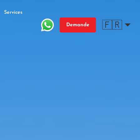
Services
🇫🇷
Demande