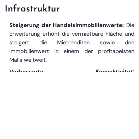
Infrastruktur
Steigerung der Handelsimmobilienwerte:
Die
Erweiterung erhöht die vermietbare Fläche und
steigert die Mietrenditen sowie den
Immobilienwert in einem der profitabelsten
Malls weltweit.
Verbesserte Konnektivität:
Infrastrukturmaßnahmen wie die Dh165 Millionen
teure Brücke zwischen Umm Suqeim Street und
Sheikh Zayed Road verbessern die Erreichbarkeit
signifikant.
Nachfrageimpuls für gemischt genutzte
Immobilien:
Die Entwicklung schafft neue
Nachfrage im Wohn- und Hotelbereich,