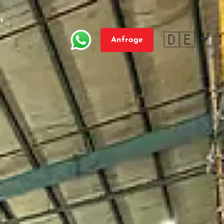
s
🇩🇪
Anfrage