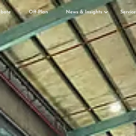
bote
Off-Plan
News & Insights
Service