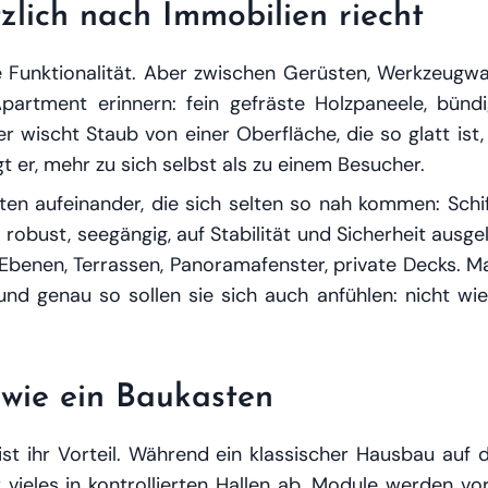
zlich nach Immobilien riecht
he Funktionalität. Aber zwischen Gerüsten, Werkzeug
Apartment erinnern: fein gefräste Holzpaneele, bünd
ter wischt Staub von einer Oberfläche, die so glatt ist,
t er, mehr zu sich selbst als zu einem Besucher.
lten aufeinander, die sich selten so nah kommen: Sch
– robust, seegängig, auf Stabilität und Sicherheit aus
benen, Terrassen, Panoramafenster, private Decks. Ma
 genau so sollen sie sich auch anfühlen: nicht wie 
 wie ein Baukasten
ist ihr Vorteil. Während ein klassischer Hausbau auf d
 vieles in kontrollierten Hallen ab. Module werden vor