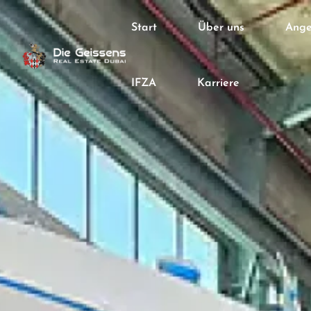
Start
Über uns
Ange
IFZA
Karriere