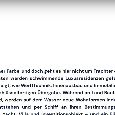
her Farbe, und doch geht es hier nicht um Frachter 
aten werden schwimmende Luxusresidenzen gefer
zeigt, wie Werfttechnik, Innenausbau und Immobi
 schlüsselfertigen Übergabe. Während an Land Ba
, werden auf dem Wasser neue Wohnformen indust
tstehen und per Schiff an ihren Bestimmungso
acht, Villa und Investitionsobjekt – und ein Bl