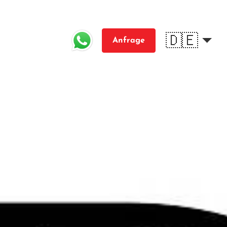
s
🇩🇪
Anfrage