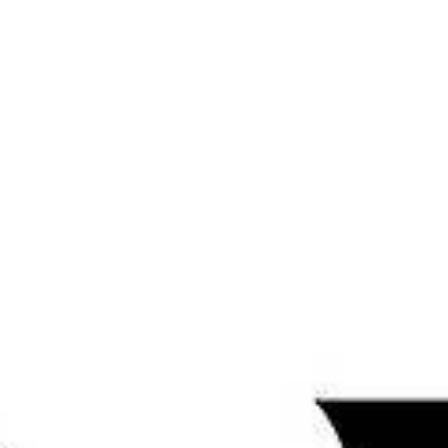
bote
Off-Plan
News & Insights
Service